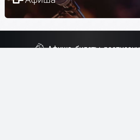
Афиша, билеты, расписани
Услуги по бронированию мест с доставкой и орга
посещения музыкальных мероприятий в Москве, не 
официальным сайтом.
Публичная оферта
,
поли
конфиденциальности
.
заказать звонок
+7(499)288-86-21
График работы Пн-Вс: 9:00 - 20:00