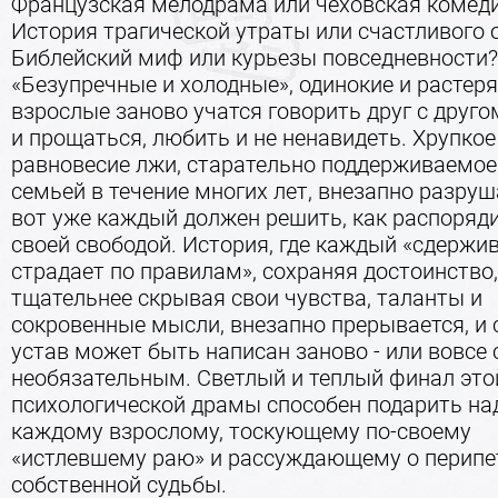
Французская мелодрама или чеховская комед
История трагической утраты или счастливого 
Библейский миф или курьезы повседневности?
«Безупречные и холодные», одинокие и растер
взрослые заново учатся говорить друг с друго
и прощаться, любить и не ненавидеть. Хрупкое
равновесие лжи, старательно поддерживаемое
семьей в течение многих лет, внезапно разруш
вот уже каждый должен решить, как распоряд
своей свободой. История, где каждый «сдержив
страдает по правилам», сохраняя достоинство,
тщательнее скрывая свои чувства, таланты и
сокровенные мысли, внезапно прерывается, и
устав может быть написан заново - или вовсе 
необязательным. Светлый и теплый финал это
психологической драмы способен подарить на
каждому взрослому, тоскующему по-своему
«истлевшему раю» и рассуждающему о перипе
собственной судьбы.