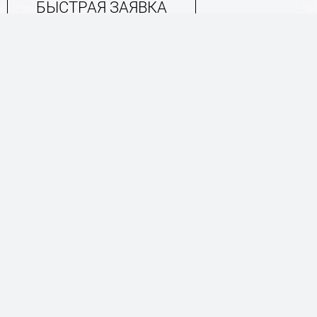
БЫСТРАЯ ЗАЯВКА
ОНЛАЙН ЗАКАЗ
Вопросы и ответы
Где и как сделать покупку билетов?
Нужно ли распечатывать электронные би
Во сколько приезжать в театр?
Фото и видео съемка спектакля