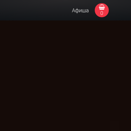
Афиша
0