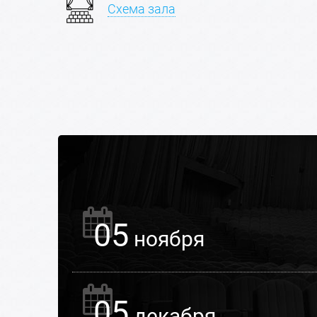
Схема зала
05
ноября
05
декабря